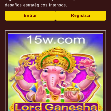
desafios estratégicos intensos.
Entrar
Registrar