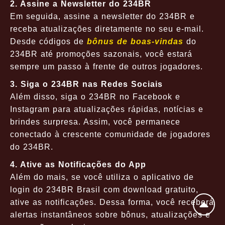
2. Assine a Newsletter do 234BR
Em seguida, assine a newsletter do 234BR e
receba atualizações diretamente no seu e-mail.
Desde códigos de
bônus de boas-vindas
do
234BR até promoções sazonais, você estará
sempre um passo à frente de outros jogadores.
3. Siga o 234BR nas Redes Sociais
Além disso, siga o 234BR no Facebook e
Instagram para atualizações rápidas, notícias e
brindes surpresa. Assim, você permanece
conectado à crescente comunidade de jogadores
do 234BR.
4. Ative as Notificações do App
Além do mais, se você utiliza o aplicativo de
login do 234BR Brasil com download gratuito,
ative as notificações. Dessa forma, você receberá
alertas instantâneos sobre bônus, atualizações e