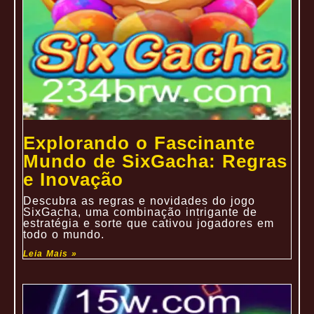
Explorando o Fascinante
Mundo de SixGacha: Regras
e Inovação
Descubra as regras e novidades do jogo
SixGacha, uma combinação intrigante de
estratégia e sorte que cativou jogadores em
todo o mundo.
Leia Mais »