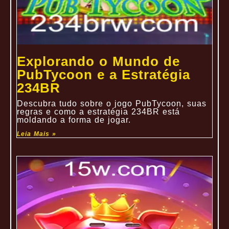
Explorando o Mundo de
PubTycoon e a Estratégia
234BR
Descubra tudo sobre o jogo PubTycoon, suas
regras e como a estratégia 234BR está
moldando a forma de jogar.
Leia Mais »