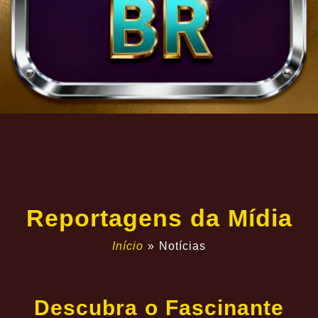
Reportagens da Mídia
Início
»
Notícias
Descubra o Fascinante