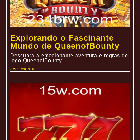
Explorando o Fascinante
Mundo de QueenofBounty
Descubra a emocionante aventura e regras do
jogo QueenofBounty.
Leia Mais »