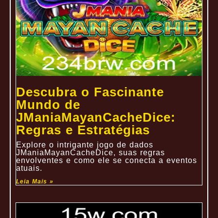
Descubra o Fascinante
Mundo de
JManiaMayanCacheDice:
Regras e Estratégias
Explore o intrigante jogo de dados
JManiaMayanCacheDice, suas regras
envolventes e como ele se conecta a eventos
atuais.
Leia Mais »