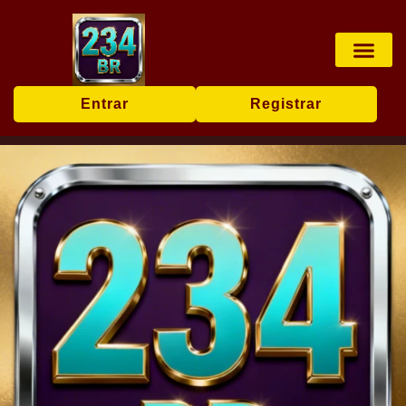
Caça-níque
Bacará online
Jogos de cartas
Eventos exc
Reportagens da M
Entrar
Registrar