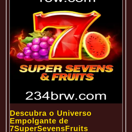
Descubra o Universo
Empolgante de
7SuperSevensFruits