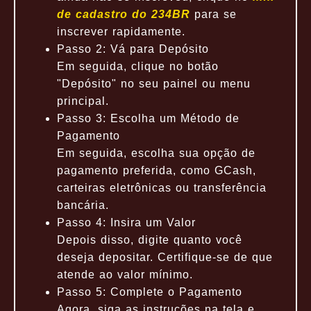
de cadastro do 234BR
para se
inscrever rapidamente.
Passo 2: Vá para Depósito
Em seguida, clique no botão
"Depósito" no seu painel ou menu
principal.
Passo 3: Escolha um Método de
Pagamento
Em seguida, escolha sua opção de
pagamento preferida, como GCash,
carteiras eletrônicas ou transferência
bancária.
Passo 4: Insira um Valor
Depois disso, digite quanto você
deseja depositar. Certifique-se de que
atende ao valor mínimo.
Passo 5: Complete o Pagamento
Agora, siga as instruções na tela e