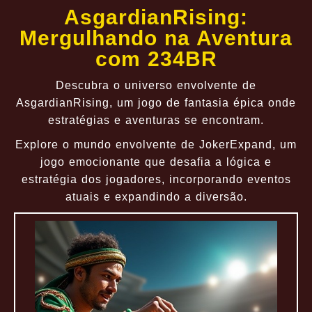
AsgardianRising:
Mergulhando na Aventura
com 234BR
Descubra o universo envolvente de
AsgardianRising, um jogo de fantasia épica onde
estratégias e aventuras se encontram.
Explore o mundo envolvente de JokerExpand, um
jogo emocionante que desafia a lógica e
estratégia dos jogadores, incorporando eventos
atuais e expandindo a diversão.