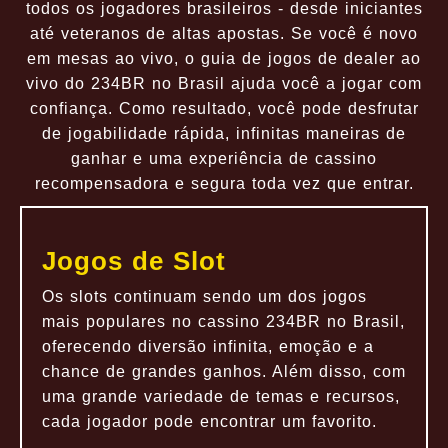
todos os jogadores brasileiros - desde iniciantes
até veteranos de altas apostas. Se você é novo
em mesas ao vivo, o guia de jogos de dealer ao
vivo do 234BR no Brasil ajuda você a jogar com
confiança. Como resultado, você pode desfrutar
de jogabilidade rápida, infinitas maneiras de
ganhar e uma experiência de cassino
recompensadora e segura toda vez que entrar.
Jogos de Slot
Os slots continuam sendo um dos jogos
mais populares no cassino 234BR no Brasil,
oferecendo diversão infinita, emoção e a
chance de grandes ganhos. Além disso, com
uma grande variedade de temas e recursos,
cada jogador pode encontrar um favorito.