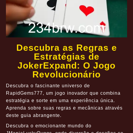
Descubra as Regras e
Estratégias de
JokerExpand: O Jogo
Revolucionário
Descubra o fascinante universo de
RapidGems777, um jogo inovador que combina
estratégia e sorte em uma experiência única.
Aprenda sobre suas regras e mecânicas através
deste guia abrangente.
Descubra o emocionante mundo do