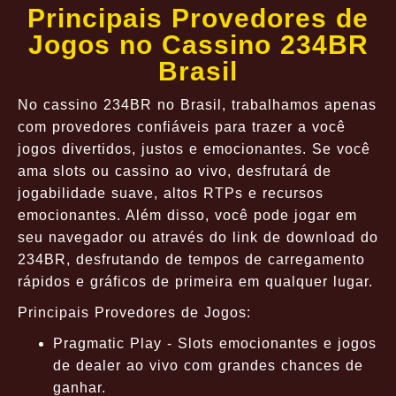
Principais Provedores de
Jogos no Cassino 234BR
Brasil
No cassino 234BR no Brasil, trabalhamos apenas
com provedores confiáveis para trazer a você
jogos divertidos, justos e emocionantes. Se você
ama slots ou cassino ao vivo, desfrutará de
jogabilidade suave, altos RTPs e recursos
emocionantes. Além disso, você pode jogar em
seu navegador ou através do link de download do
234BR, desfrutando de tempos de carregamento
rápidos e gráficos de primeira em qualquer lugar.
Principais Provedores de Jogos:
Pragmatic Play - Slots emocionantes e jogos
de dealer ao vivo com grandes chances de
ganhar.