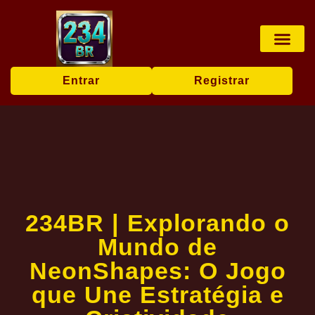
Caça-níque
Bacará online
Jogos de cartas
Eventos exc
Reportagens da M
Entrar
Registrar
234BR | Explorando o
Mundo de
NeonShapes: O Jogo
que Une Estratégia e