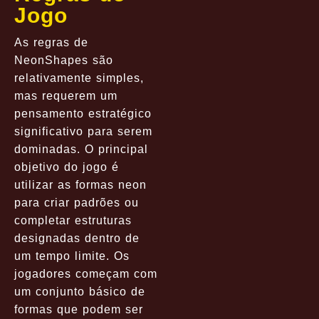
Jogo
As regras de
NeonShapes são
relativamente simples,
mas requerem um
pensamento estratégico
significativo para serem
dominadas. O principal
objetivo do jogo é
utilizar as formas neon
para criar padrões ou
completar estruturas
designadas dentro de
um tempo limite. Os
jogadores começam com
um conjunto básico de
formas que podem ser