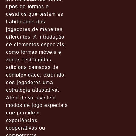
tipos de formas e
desafios que testam as
habilidades dos
jogadores de maneiras
diferentes. A introdução
de elementos especiais,
como formas móveis e
zonas restringidas,
adiciona camadas de
complexidade, exigindo
dos jogadores uma
estratégia adaptativa.
Além disso, existem
modos de jogo especiais
que permitem
experiências
cooperativas ou
competitivas,