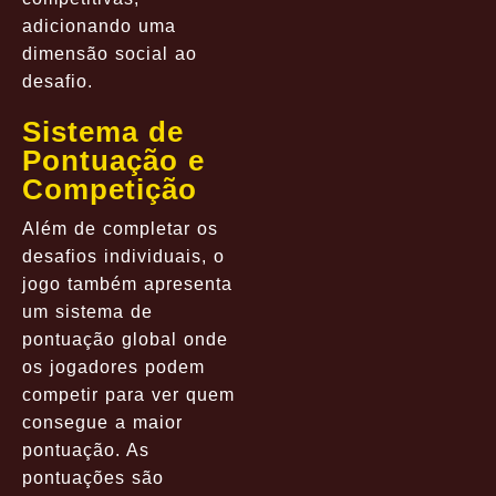
adicionando uma
dimensão social ao
desafio.
Sistema de
Pontuação e
Competição
Além de completar os
desafios individuais, o
jogo também apresenta
um sistema de
pontuação global onde
os jogadores podem
competir para ver quem
consegue a maior
pontuação. As
pontuações são