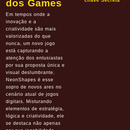
dos Games
chave Secreta
Em tempos onde a
inovação e a
criatividade são mais
valorizadas do que
nunca, um novo jogo
está capturando a
atenção dos entusiastas
por sua proposta única e
visual deslumbrante.
NeonShapes é esse
sopro de novos ares no
cenário atual de jogos
digitais. Misturando
elementos de estratégia,
lógica e criatividade, ele
se destaca não apenas