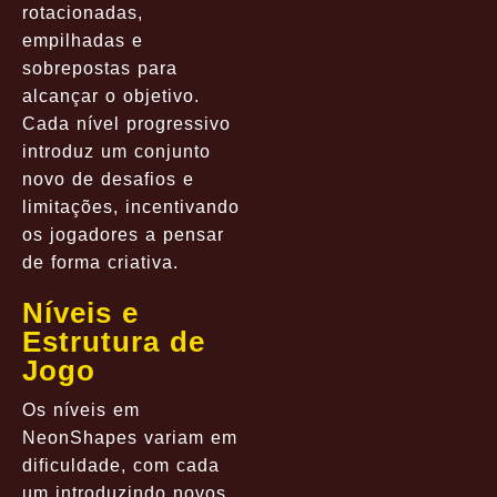
rotacionadas,
empilhadas e
sobrepostas para
alcançar o objetivo.
Cada nível progressivo
introduz um conjunto
novo de desafios e
limitações, incentivando
os jogadores a pensar
de forma criativa.
Níveis e
Estrutura de
Jogo
Os níveis em
NeonShapes variam em
dificuldade, com cada
um introduzindo novos