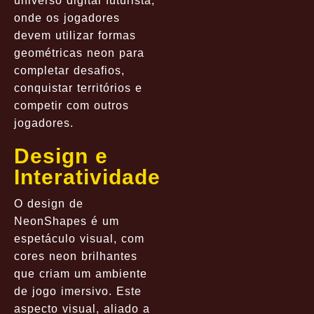
universo digital futurista,
onde os jogadores
devem utilizar formas
geométricas neon para
completar desafios,
conquistar territórios e
competir com outros
jogadores.
Design e
Interatividade
O design de
NeonShapes é um
espetáculo visual, com
cores neon brilhantes
que criam um ambiente
de jogo imersivo. Este
aspecto visual, aliado a