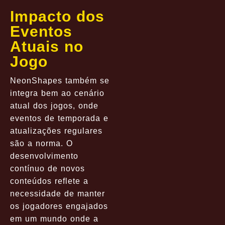
Impacto dos
Eventos
Atuais no
Jogo
NeonShapes também se
integra bem ao cenário
atual dos jogos, onde
eventos de temporada e
atualizações regulares
são a norma. O
desenvolvimento
contínuo de novos
conteúdos reflete a
necessidade de manter
os jogadores engajados
em um mundo onde a