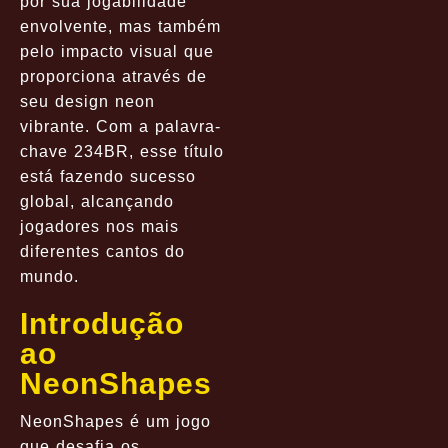
por sua jogabilidade
envolvente, mas também
pelo impacto visual que
proporciona através de
seu design neon
vibrante. Com a palavra-
chave 234BR, esse título
está fazendo sucesso
global, alcançando
jogadores nos mais
diferentes cantos do
mundo.
Introdução
ao
NeonShapes
NeonShapes é um jogo
que desafia os