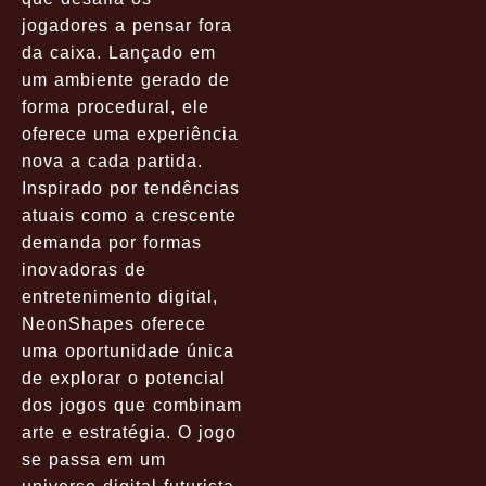
jogadores a pensar fora
da caixa. Lançado em
um ambiente gerado de
forma procedural, ele
oferece uma experiência
nova a cada partida.
Inspirado por tendências
atuais como a crescente
demanda por formas
inovadoras de
entretenimento digital,
NeonShapes oferece
uma oportunidade única
de explorar o potencial
dos jogos que combinam
arte e estratégia. O jogo
se passa em um