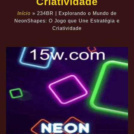
Criatividade
Início
»
234BR | Explorando o Mundo de
NeonShapes: O Jogo que Une Estratégia e
Criatividade