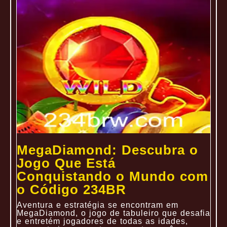
MegaDiamond: Descubra o
Jogo Que Está
Conquistando o Mundo com
o Código 234BR
Aventura e estratégia se encontram em
MegaDiamond, o jogo de tabuleiro que desafia
e entretém jogadores de todas as idades,