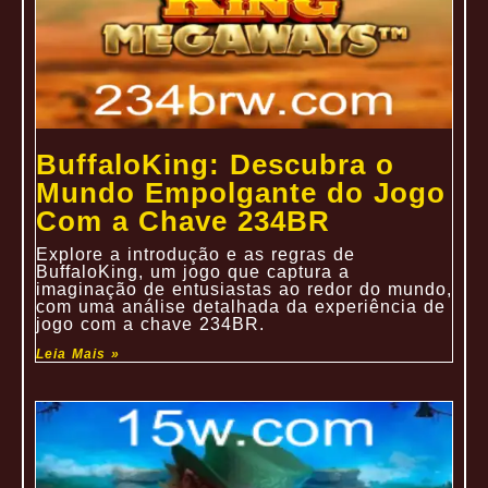
BuffaloKing: Descubra o
Mundo Empolgante do Jogo
Com a Chave 234BR
Explore a introdução e as regras de
BuffaloKing, um jogo que captura a
imaginação de entusiastas ao redor do mundo,
com uma análise detalhada da experiência de
jogo com a chave 234BR.
Leia Mais »