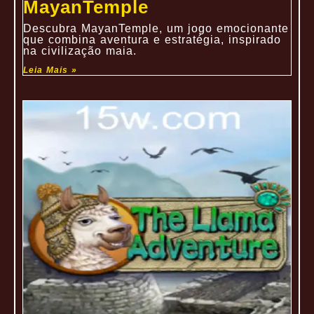
MayanTemple
Descubra MayanTemple, um jogo emocionante
que combina aventura e estratégia, inspirado
na civilização maia.
Leia Mais »