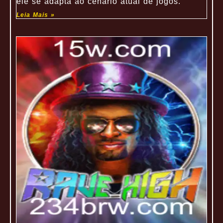
ele se adapta ao cenário atual de jogos.
Leia Mais »