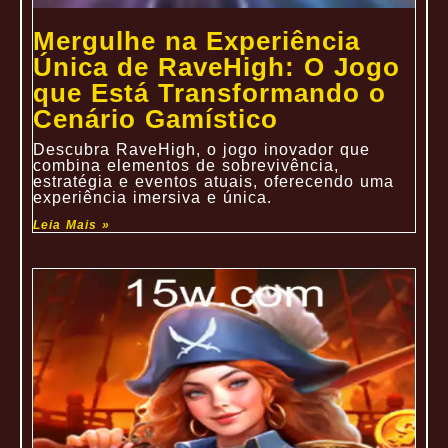
Mergulhe na Experiência
Única de RaveHigh: O Jogo
que Está Transformando o
Cenário Gamístico
Descubra RaveHigh, o jogo inovador que
combina elementos de sobrevivência,
estratégia e eventos atuais, oferecendo uma
experiência imersiva e única.
Leia Mais »