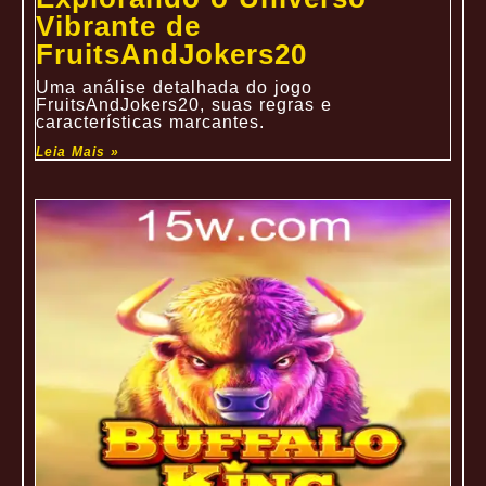
Vibrante de
FruitsAndJokers20
Uma análise detalhada do jogo
FruitsAndJokers20, suas regras e
características marcantes.
Leia Mais »