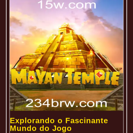
Explorando o Fascinante
Mundo do Jogo