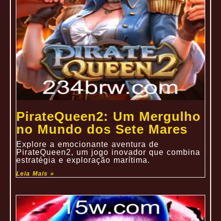
PirateQueen2: Um Mergulho
no Mundo dos Sete Mares
Explore a emocionante aventura de
PirateQueen2, um jogo inovador que combina
estratégia e exploração marítima.
Leia Mais »