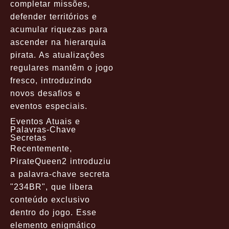
completar missões,
defender territórios e
acumular riquezas para
ascender na hierarquia
pirata. As atualizações
regulares mantêm o jogo
fresco, introduzindo
novos desafios e
eventos especiais.
Eventos Atuais e
Palavras-Chave
Secretas
Recentemente,
PirateQueen2 introduziu
a palavra-chave secreta
"234BR", que libera
conteúdo exclusivo
dentro do jogo. Esse
elemento enigmático