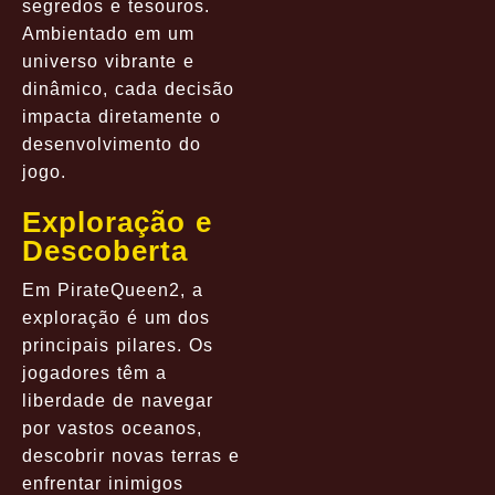
segredos e tesouros.
Ambientado em um
universo vibrante e
dinâmico, cada decisão
impacta diretamente o
desenvolvimento do
jogo.
Exploração e
Descoberta
Em PirateQueen2, a
exploração é um dos
principais pilares. Os
jogadores têm a
liberdade de navegar
por vastos oceanos,
descobrir novas terras e
enfrentar inimigos