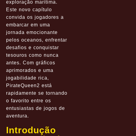
exploração marítima.
Este novo capítulo
convida os jogadores a
embarcar em uma
jornada emocionante
pelos oceanos, enfrentar
desafios e conquistar
tesouros como nunca
antes. Com gráficos
aprimorados e uma
jogabilidade rica,
PirateQueen2 está
rapidamente se tornando
o favorito entre os
entusiastas de jogos de
aventura.
Introdução