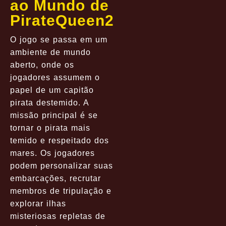
ao Mundo de
PirateQueen2
O jogo se passa em um
ambiente de mundo
aberto, onde os
jogadores assumem o
papel de um capitão
pirata destemido. A
missão principal é se
tornar o pirata mais
temido e respeitado dos
mares. Os jogadores
podem personalizar suas
embarcações, recrutar
membros de tripulação e
explorar ilhas
misteriosas repletas de