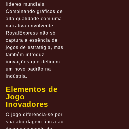
líderes mundiais.
Combinando gráficos de
alta qualidade com uma
narrativa envolvente,
RoyalExpress não só
captura a essência de
jogos de estratégia, mas
também introduz
inovações que definem
um novo padrão na
indústria.
Elementos de
Jogo
Inovadores
O jogo diferencia-se por
sua abordagem única ao
desenvolvimento de