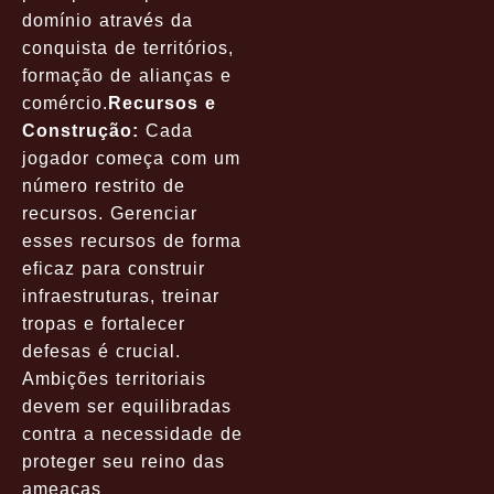
domínio através da
conquista de territórios,
formação de alianças e
comércio.
Recursos e
Construção:
Cada
jogador começa com um
número restrito de
recursos. Gerenciar
esses recursos de forma
eficaz para construir
infraestruturas, treinar
tropas e fortalecer
defesas é crucial.
Ambições territoriais
devem ser equilibradas
contra a necessidade de
proteger seu reino das
ameaças