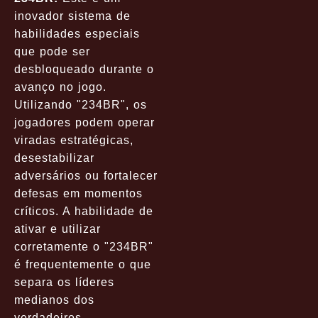
inovador sistema de
habilidades especiais
que pode ser
desbloqueado durante o
avanço no jogo.
Utilizando "234BR", os
jogadores podem operar
viradas estratégicas,
desestabilizar
adversários ou fortalecer
defesas em momentos
críticos. A habilidade de
ativar e utilizar
corretamente o "234BR"
é frequentemente o que
separa os líderes
medianos dos
verdadeiros