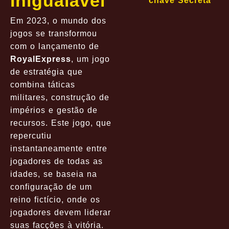
Inigualável
chave Secreta
Em 2023, o mundo dos
jogos se transformou
com o lançamento de
RoyalExpress
, um jogo
de estratégia que
combina táticas
militares, construção de
impérios e gestão de
recursos. Este jogo, que
repercutiu
instantaneamente entre
jogadores de todas as
idades, se baseia na
configuração de um
reino fictício, onde os
jogadores devem liderar
suas facções à vitória.