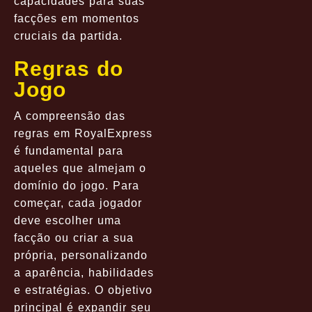
capacidades para suas
facções em momentos
cruciais da partida.
Regras do
Jogo
A compreensão das
regras em RoyalExpress
é fundamental para
aqueles que almejam o
domínio do jogo. Para
começar, cada jogador
deve escolher uma
facção ou criar a sua
própria, personalizando
a aparência, habilidades
e estratégias. O objetivo
principal é expandir seu