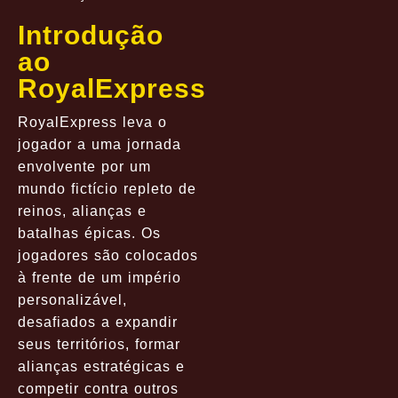
Introdução
ao
RoyalExpress
RoyalExpress leva o
jogador a uma jornada
envolvente por um
mundo fictício repleto de
reinos, alianças e
batalhas épicas. Os
jogadores são colocados
à frente de um império
personalizável,
desafiados a expandir
seus territórios, formar
alianças estratégicas e
competir contra outros