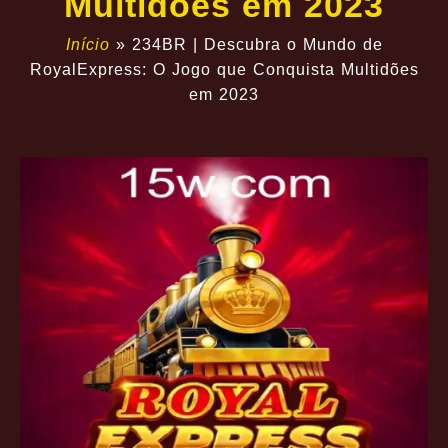
Multidões em 2023
Início
»
234BR | Descubra o Mundo de
RoyalExpress: O Jogo que Conquista Multidões
em 2023