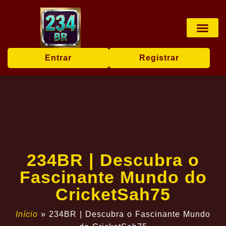
Caça-níque
Bacará online
Jogos de cartas
Eventos exc
Reportagens da M
Entrar
Registrar
234BR | Descubra o
Fascinante Mundo do
CricketSah75
Início
»
234BR | Descubra o Fascinante Mundo