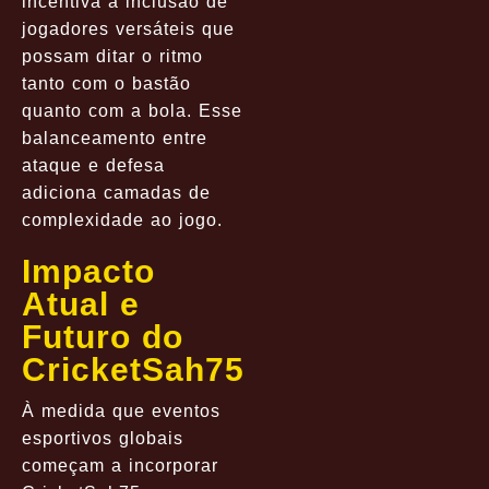
incentiva a inclusão de
jogadores versáteis que
possam ditar o ritmo
tanto com o bastão
quanto com a bola. Esse
balanceamento entre
ataque e defesa
adiciona camadas de
complexidade ao jogo.
Impacto
Atual e
Futuro do
CricketSah75
À medida que eventos
esportivos globais
começam a incorporar