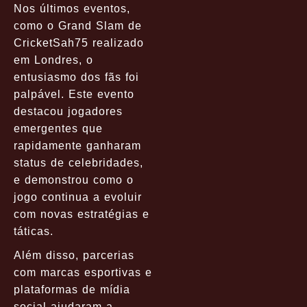
Nos últimos eventos,
como o Grand Slam de
CricketSah75 realizado
em Londres, o
entusiasmo dos fãs foi
palpável. Este evento
destacou jogadores
emergentes que
rapidamente ganharam
status de celebridades,
e demonstrou como o
jogo continua a evoluir
com novas estratégias e
táticas.
Além disso, parcerias
com marcas esportivas e
plataformas de mídia
social ajudaram a