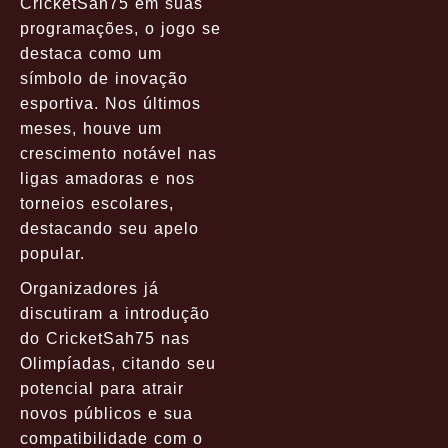
CricketSah75 em suas
programações, o jogo se
destaca como um
símbolo de inovação
esportiva. Nos últimos
meses, houve um
crescimento notável nas
ligas amadoras e nos
torneios escolares,
destacando seu apelo
popular.
Organizadores já
discutiram a introdução
do CricketSah75 nas
Olimpíadas, citando seu
potencial para atrair
novos públicos e sua
compatibilidade com o