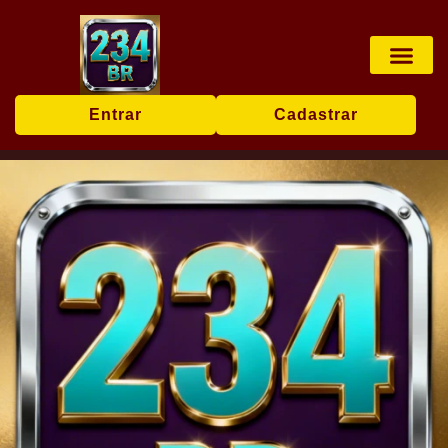
Caça-níque
Bacará online
Jogos de cartas
Eventos exc
Reportagens da M
Entrar
Cadastrar