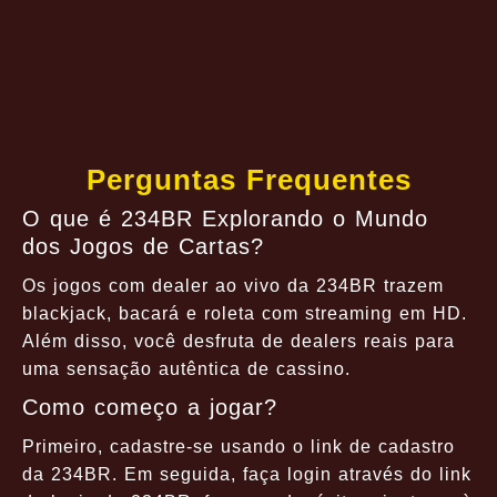
Perguntas Frequentes
O que é 234BR Explorando o Mundo
dos Jogos de Cartas?
Os jogos com dealer ao vivo da 234BR trazem
blackjack, bacará e roleta com streaming em HD.
Além disso, você desfruta de dealers reais para
uma sensação autêntica de cassino.
Como começo a jogar?
Primeiro, cadastre-se usando o link de cadastro
da 234BR. Em seguida, faça login através do link