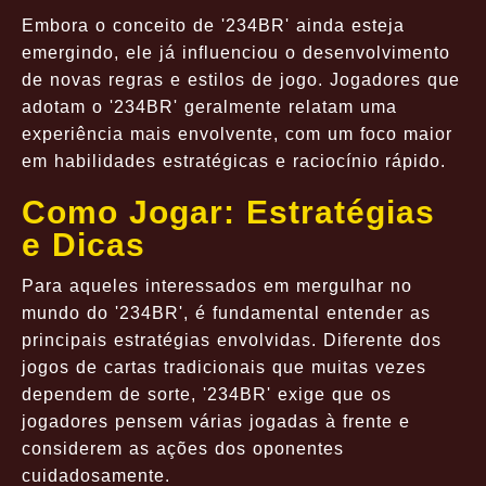
Embora o conceito de '234BR' ainda esteja
emergindo, ele já influenciou o desenvolvimento
de novas regras e estilos de jogo. Jogadores que
adotam o '234BR' geralmente relatam uma
experiência mais envolvente, com um foco maior
em habilidades estratégicas e raciocínio rápido.
Como Jogar: Estratégias
e Dicas
Para aqueles interessados em mergulhar no
mundo do '234BR', é fundamental entender as
principais estratégias envolvidas. Diferente dos
jogos de cartas tradicionais que muitas vezes
dependem de sorte, '234BR' exige que os
jogadores pensem várias jogadas à frente e
considerem as ações dos oponentes
cuidadosamente.