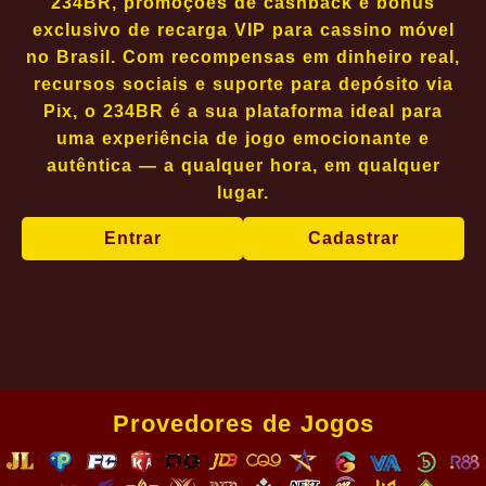
234BR, promoções de cashback e bônus
exclusivo de recarga VIP para cassino móvel
no Brasil. Com recompensas em dinheiro real,
recursos sociais e suporte para depósito via
Pix, o 234BR é a sua plataforma ideal para
uma experiência de jogo emocionante e
autêntica — a qualquer hora, em qualquer
lugar.
Entrar
Cadastrar
Provedores de Jogos