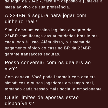
de login da 234BR, faça um depósito e junte-se à
mesa ao vivo de sua preferência.
A 234BR é segura para jogar com
dinheiro real?
Sim. Como um cassino legítimo e seguro da
234BR com licença das autoridades brasileiras,
cada jogo é justo. Além disso, o sistema de
pagamento rápido do cassino BR da 234BR
garante transações seguras.
Posso conversar com os dealers ao
vivo?
Com certeza! Você pode interagir com dealers
simpáticos e outros jogadores em tempo real,
tornando cada sessão mais social e emocionante.
Quais limites de apostas estão
disponíveis?