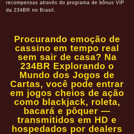
recompensas através do programa de bônus VIP
da 234BR no Brasil.
Procurando emoção de
cassino em tempo real
sem sair de casa? Na
234BR Explorando o
Mundo dos Jogos de
Cartas, você pode entrar
em jogos cheios de ação
como blackjack, roleta,
bacará e pôquer —
transmitidos em HD e
hospedados por dealers